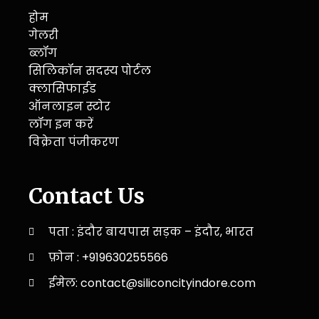
होम
गेलरी
ब्लॉग
सिलिकॉन सदस्य पोर्टल
क्लासिफाईड
ऑनलाइन स्टोर
लॉग इन करें
विक्रेता पंजीकरण
Contact Us
पता : इंदौर बायपास सड़क – इंदौर, भारत
फ़ोन : +919630255566
ईमेल: contact@siliconcityindore.com